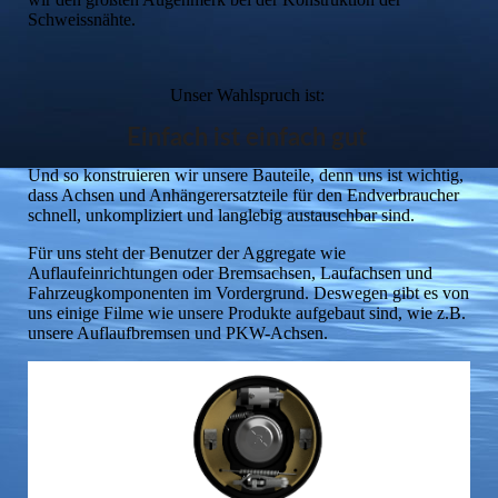
Schweissnähte.
Unser Wahlspruch ist:
Einfach ist einfach gut
Und so konstruieren wir unsere Bauteile, denn uns ist wichtig,
dass Achsen und Anhängerersatzteile für den Endverbraucher
schnell, unkompliziert und langlebig austauschbar sind.
Für uns steht der Benutzer der Aggregate wie
Auflaufeinrichtungen oder Bremsachsen, Laufachsen und
Fahrzeugkomponenten im Vordergrund. Deswegen gibt es von
uns einige Filme wie unsere Produkte aufgebaut sind, wie z.B.
unsere Auflaufbremsen und PKW-Achsen.