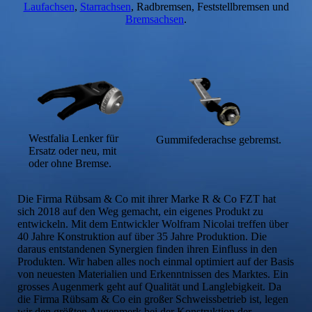
Laufachsen
,
Starrachsen
, Radbremsen, Feststellbremsen und
Bremsachsen
.
Westfalia Lenker für
Gummifederachse gebremst.
Ersatz oder neu, mit
oder ohne Bremse.
Die Firma Rübsam & Co mit ihrer Marke R & Co FZT hat
sich 2018 auf den Weg gemacht, ein eigenes Produkt zu
entwickeln. Mit dem Entwickler Wolfram Nicolai treffen über
40 Jahre Konstruktion auf über 35 Jahre Produktion. Die
daraus entstandenen Synergien finden ihren Einfluss in den
Produkten. Wir haben alles noch einmal optimiert auf der Basis
von neuesten Materialien und Erkenntnissen des Marktes. Ein
grosses Augenmerk geht auf Qualität und Langlebigkeit. Da
die Firma Rübsam & Co ein großer Schweissbetrieb ist, legen
wir den größten Augenmerk bei der Konstruktion der