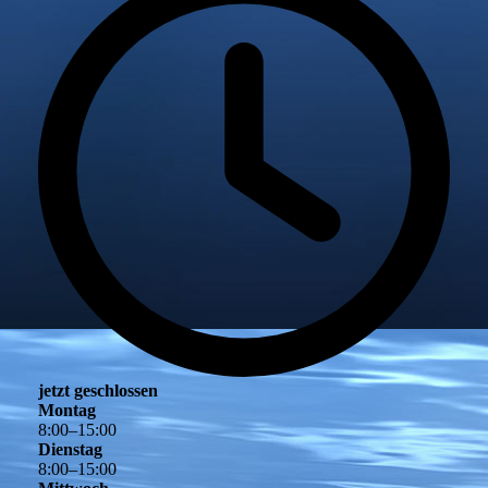
jetzt geschlossen
Montag
8
:
00
–
15
:
00
Dienstag
8
:
00
–
15
:
00