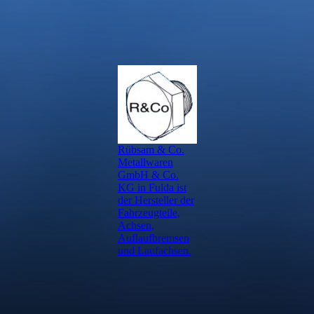
Rübsam & Co.
Metallwaren
GmbH & Co.
KG in Fulda ist
der Hersteller der
Fahrzeugteile,
Achsen,
Auflaufbremsen
und Laufachsen.